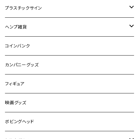
ドリンク
プラスチックサイン
食品
映画
ヘンプ雑貨
自動車
キャラクター
麻紐
コインバンク
嗜好品
カンパニーグッズ
スポーツ
フィギュア
有名人
映画グッズ
キャラクター
ボビングヘッド