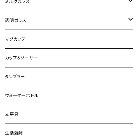
オートバイ
ミルクガラス
観光
ヘーゼルアトラス
透明ガラス
ビンテージ加工
ファイヤーキング
アンカーホッキング
マグカップ
その他
グラスベイク
グラスベイク
カップ＆ソーサー
タンブラー
ウォーターボトル
文房具
生活雑貨