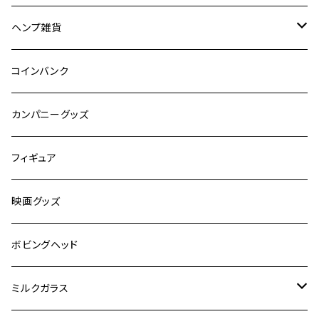
食品
映画
ヘンプ雑貨
自動車
キャラクター
麻紐
コインバンク
嗜好品
カンパニーグッズ
スポーツ
フィギュア
有名人
映画グッズ
キャラクター
ボビングヘッド
オートバイ
ミルクガラス