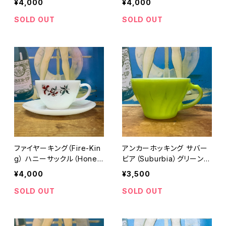
¥4,000
¥4,000
（HS-001）
（HS-002）
SOLD OUT
SOLD OUT
ファイヤーキング（Fire-Kin
アンカーホッキング サバー
g） ハニーサックル（Honey
ビア（Suburbia）グリーン
Suckle）カップ＆ソーサー
カップ ファイヤーキング（Fir
¥4,000
¥3,500
（HS-003）
e-King）
SOLD OUT
SOLD OUT