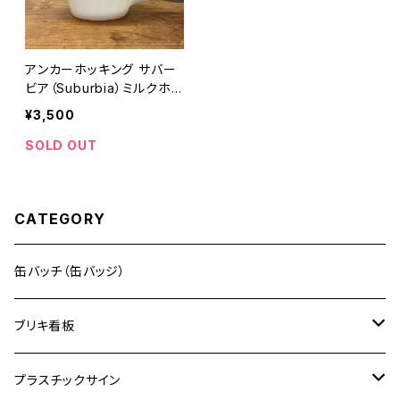
アンカーホッキング サバー
ビア（Suburbia）ミルクホワ
イト カップ ファイヤーキン
¥3,500
グ（Fire-King）
SOLD OUT
CATEGORY
缶バッチ（缶バッジ）
ブリキ看板
ドリンク
プラスチックサイン