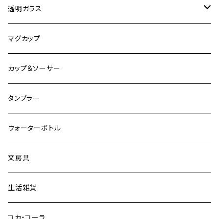
観光
ヘーゼルアトラス
透明ガラス
ビンテージ加工
ファイヤーキング
アンカーホッキング
マグカップ
その他
グラスベイク
グラスベイク
カップ＆ソーサー
タンブラー
ウォーターボトル
文房具
生活雑貨
コカ・コーラ