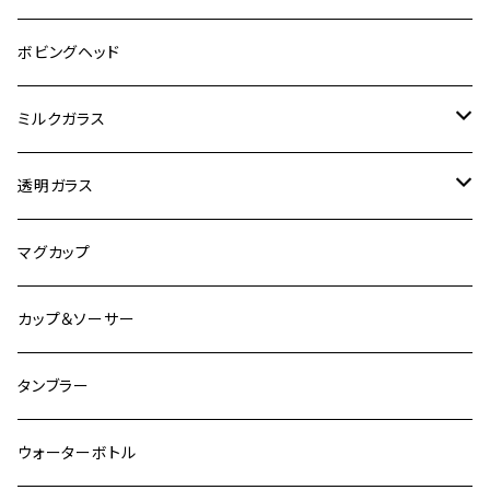
キャラクター
ボビングヘッド
オートバイ
ミルクガラス
観光
ヘーゼルアトラス
透明ガラス
ビンテージ加工
ファイヤーキング
アンカーホッキング
マグカップ
その他
グラスベイク
グラスベイク
カップ＆ソーサー
タンブラー
ウォーターボトル