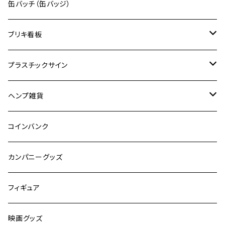
缶バッチ（缶バッジ）
ブリキ看板
ドリンク
プラスチックサイン
食品
映画
ヘンプ雑貨
自動車
キャラクター
麻紐
コインバンク
嗜好品
カンパニーグッズ
スポーツ
フィギュア
有名人
映画グッズ