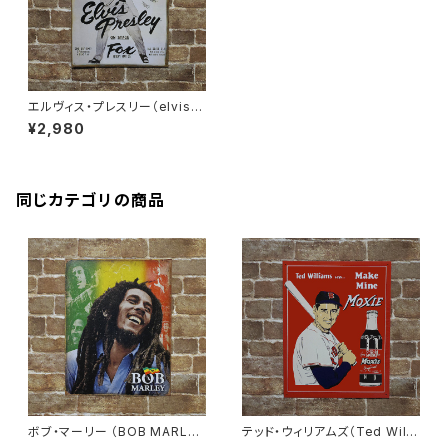
エルヴィス・プレスリー（elvispr
esley）ビンテージ加工 コンサ
¥2,980
ートポスター アメリカンブリキ
看板
同じカテゴリの商品
ボブ・マーリー （BOB MARLE
テッド・ウィリアムズ（Ted Willi
Y）のアメリカンブリキ看板
ams Make Mine Moxie）アメ