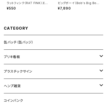
ラットフィンク（RAT FINK）エア
ビッグボーイ（Bob's Big Boy）
フレッシュナー
ダイナーメニュー ダイカット型
¥550
¥7,890
ブリキ看板 メタルサイン
CATEGORY
缶バッチ（缶バッジ）
ブリキ看板
ドリンク
プラスチックサイン
食品
映画
ヘンプ雑貨
自動車
キャラクター
麻紐
コインバンク