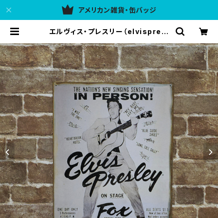
アメリカン雑貨・缶バッジ
エルヴィス・プレスリー（elvispresl
ey）ビンテージ加工 コンサートポス
ター アメリカンブリキ看板 | アメリカ
ン雑貨 437ULG