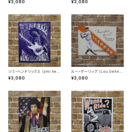
¥3,080
¥3,080
リカンブリキ看板
ジミ・ヘンドリックス （jimi hen
ルー・ゲーリッグ （Lou Gehrin
drix PURPLE HAZE）アメリカ
g IRONMAN）アメリカンブリキ
¥3,080
¥3,080
ンブリキ看板
看板