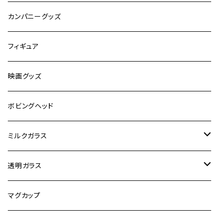
嗜好品
カンパニーグッズ
スポーツ
フィギュア
有名人
映画グッズ
キャラクター
ボビングヘッド
オートバイ
ミルクガラス
観光
ヘーゼルアトラス
透明ガラス
ビンテージ加工
ファイヤーキング
アンカーホッキング
マグカップ