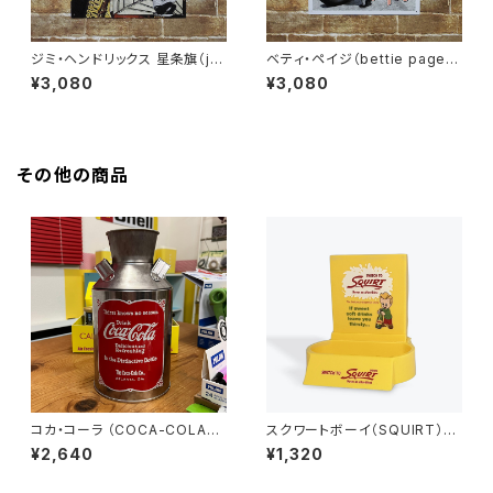
ジミ・ヘンドリックス 星条旗（ji
ベティ・ペイジ（bettie page
mi hendrix the Stars and St
Wanna Ride?）アメリカンブリ
¥3,080
¥3,080
ripes）アメリカンブリキ看板
キ看板
その他の商品
コカ・コーラ （COCA-COLA）ミ
スクワートボーイ（SQUIRT）ペ
ルク缶
ンスタンド（PEN STAND ）
¥2,640
¥1,320