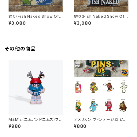
釣り（Fish Naked Show Off
釣り（Fish Naked Show Off
Your Bobbers）アメリカンブリ
Your Rod）アメリカンブリキ看
¥3,080
¥3,080
キ看板
板
その他の商品
M&M's（エムアンドエムズ）ブル
アメリカン ヴィンテージ風 ピン
ー ディスペンサー フィギュア M
ズ（ピンバッジ）キャラクター
¥980
¥880
ツノ