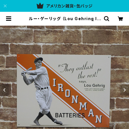
アメリカン雑貨・缶バッジ
ルー・ゲーリッグ （Lou Gehring IR
ONMAN）アメリカンブリキ看板 | ア
メリカン雑貨 437ULG