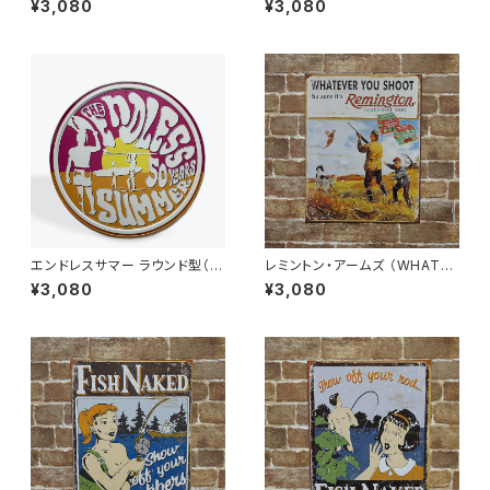
¥3,080
¥3,080
キ看板
エンドレスサマー ラウンド型（T
レミントン・アームズ （WHATE
HE ENDLESS SUMMER）アメ
VER YOU SHOOT）アメリカン
¥3,080
¥3,080
リカンブリキ看板
ブリキ看板