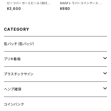
ビーフバーガーとビール（BEEF
M&M's ラバーコインケース キ
BUAGERS&BEER）ビンテージ
ーホルダー
¥3,600
¥880
加工 アメリカンブリキ看板
CATEGORY
缶バッチ（缶バッジ）
ブリキ看板
ドリンク
プラスチックサイン
食品
映画
ヘンプ雑貨
自動車
キャラクター
麻紐
コインバンク