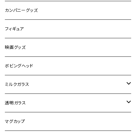
嗜好品
カンパニーグッズ
スポーツ
フィギュア
有名人
映画グッズ
キャラクター
ボビングヘッド
オートバイ
ミルクガラス
観光
ヘーゼルアトラス
透明ガラス
ビンテージ加工
ファイヤーキング
アンカーホッキング
マグカップ