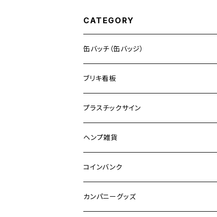
CATEGORY
缶バッチ（缶バッジ）
ブリキ看板
ドリンク
プラスチックサイン
食品
映画
ヘンプ雑貨
自動車
キャラクター
麻紐
コインバンク
嗜好品
カンパニーグッズ