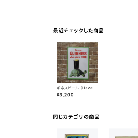
最近チェックした商品
ギネスビール （Have a
GUINNESS when yo
¥3,200
u're TIRED）アメリカ
ンブリキ看板
同じカテゴリの商品