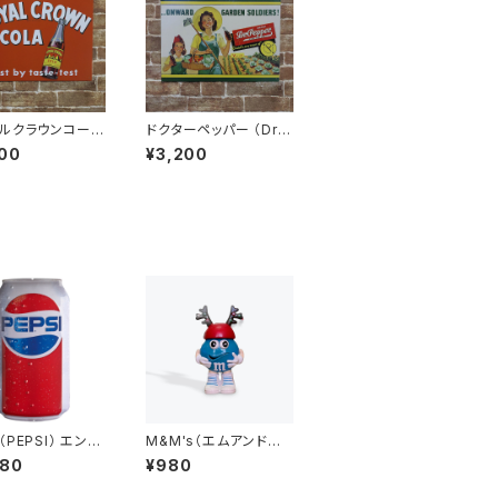
ルクラウンコーラ
ドクターペッパー （Dr P
AL CROWN Be
epper ..ONWARD GA
00
¥3,200
 taste-test）ア
RDEN SOLDIERS!）ア
ンブリキ看板
メリカンブリキ看板
PEPSI） エンボ
M&M's（エムアンドエ
 ブリキ看板 メタ
ムズ）ブルー ディスペン
980
¥980
ン
サー フィギュア Mツノ