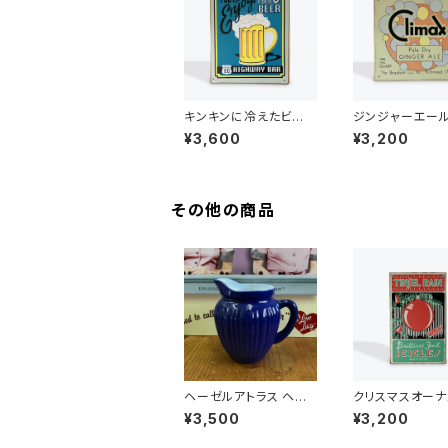
キンキンに冷えたビー
ジンジャーエール（
ル（ICE COLD BEER H
max Pale GIGE
¥3,600
¥3,200
IGHWAY BAR）ビンテ
E）アメリカンブ
ージ加工 アメリカンブ
リキ看板
その他の商品
ヘーゼルアトラス ヘー
クリスマスオーナ
ゼルアトラス ミルクピッ
（TINSEL RAI
¥3,500
¥3,200
チャー（ブルー）（HMP-
ージ加工 アメリ
002）
リキ看板