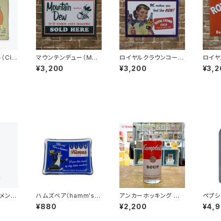
Cli
マウンテンデュー（Mou
ロイヤルクラウンコーラ
ロイヤ
R AL
ntain Dew Ya-hooo
（ROYAL CROWN CO
（ROY
¥3,200
¥3,200
¥3,2
リキ看板
it'll tickle your innar
LA RC makes you f
st by
ds）アメリカンブリキ看
eel like NEW!）アメリ
メリカ
板
カンブリキ看板
メント
ハムズベア（hamm's b
アンカーホッキング キャ
ペプシ（
N）ビンテ
eer）アドバタイジング
ンベルスープ タンブラ
ス加工
¥880
¥2,200
¥4,
カンブ
ガラストレイ
ー グラス（CAM-001）
ルサイ