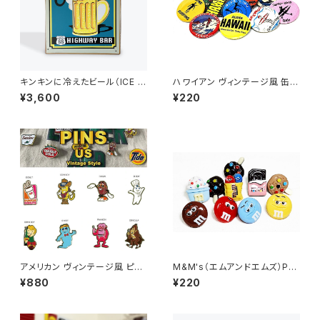
キンキンに冷えたビール（ICE C
ハワイアン ヴィンテージ風 缶バ
OLD BEER HIGHWAY BAR）
ッジ
¥3,600
¥220
ビンテージ加工 アメリカンブリ
キ看板
アメリカン ヴィンテージ風 ピン
M&M's（エムアンドエムズ）PV
ズ（ピンバッジ）キャラクター
C立体ピンバッジ
¥880
¥220