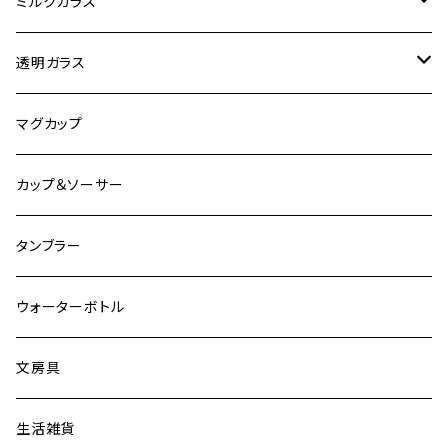
オートバイ
ミルクガラス
観光
ヘーゼルアトラス
透明ガラス
ビンテージ加工
ファイヤーキング
アンカーホッキング
マグカップ
その他
グラスベイク
グラスベイク
カップ＆ソーサー
タンブラー
ウォーターボトル
文房具
生活雑貨