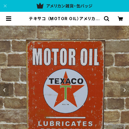
アメリカン雑貨・缶バッジ
テキサコ （MOTOR OIL）アメリカン
ブリキ看板 | アメリカン雑貨 437UL
G