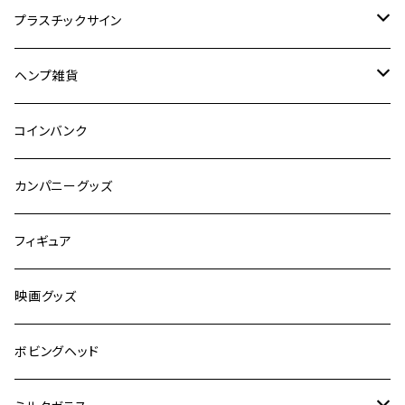
ドリンク
プラスチックサイン
食品
映画
ヘンプ雑貨
自動車
キャラクター
麻紐
コインバンク
嗜好品
カンパニーグッズ
スポーツ
フィギュア
有名人
映画グッズ
キャラクター
ボビングヘッド