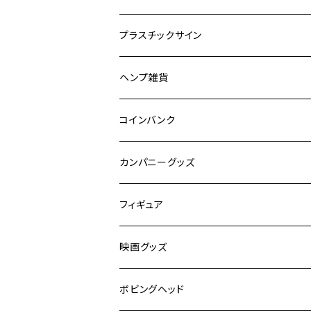
ドリンク
プラスチックサイン
食品
映画
ヘンプ雑貨
自動車
キャラクター
麻紐
コインバンク
嗜好品
カンパニーグッズ
スポーツ
フィギュア
有名人
映画グッズ
キャラクター
ボビングヘッド