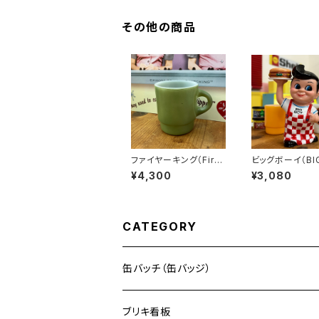
その他の商品
ファイヤーキング（Fire-
ビッグボーイ（BI
King）グリーン スタッキ
Y）コインバンク
¥4,300
¥3,080
ングマグ 緑（GS-002）
CATEGORY
缶バッチ（缶バッジ）
ブリキ看板