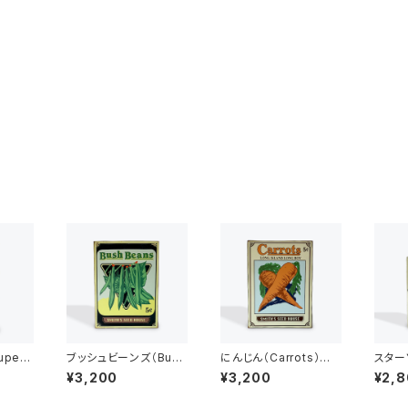
per
ブッシュビーンズ（Bush
にんじん（Carrots）ビ
スターソ
ブリキ
Beans）ビンテージ加
ンテージ加工 アメリカ
OAP
¥3,200
¥3,200
¥2,
工 アメリカンブリキ看
ンブリキ看板
看板
板