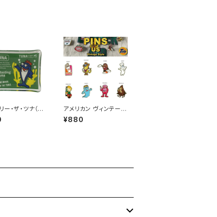
リー・ザ・ツナ（C
アメリカン ヴィンテージ
e the Tuna）アド
風 ピンズ（ピンバッジ）
0
¥880
ジング ガラストレ
キャラクター