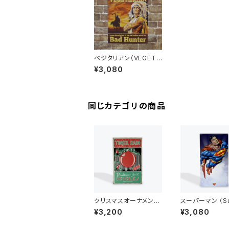
ベジタリアン（VEGETA
RIAN Loose translat
¥3,080
ion of the old india
n word for Bad Hunt
er）アメリカンブリキ看
板
同じカテゴリの商品
クリスマスオーナメント
スーパーマン （Su
（TINSEL RAIN）ビンテ
man）アメリカン
¥3,200
¥3,080
ージ加工 アメリカンブ
看板
リキ看板