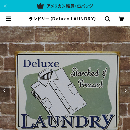
アメリカン雑貨・缶バッジ
ランドリー（Deluxe LAUNDRY）ア
メリカンブリキ看板 | アメリカン雑貨
437ULG