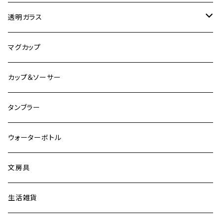
観光
ヘーゼルアトラス
透明ガラス
ビンテージ加工
ファイヤーキング
アンカーホッキング
マグカップ
その他
グラスベイク
グラスベイク
カップ＆ソーサー
タンブラー
ウォーターボトル
文房具
生活雑貨