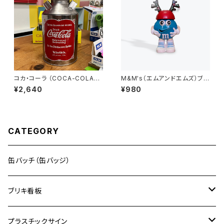
コカ・コーラ （COCA-COLA）ミ
M&M's（エムアンドエムズ）ブル
ルク缶
ー ディスペンサー フィギュア M
¥2,640
¥980
ツノ
CATEGORY
缶バッチ（缶バッジ）
ブリキ看板
ドリンク
プラスチックサイン