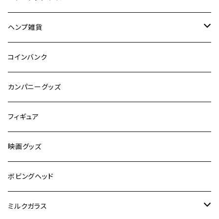
食品
映画
ヘンプ雑貨
自動車
キャラクター
麻紐
コインバンク
嗜好品
カンパニーグッズ
スポーツ
フィギュア
有名人
映画グッズ
キャラクター
ボビングヘッド
オートバイ
ミルクガラス