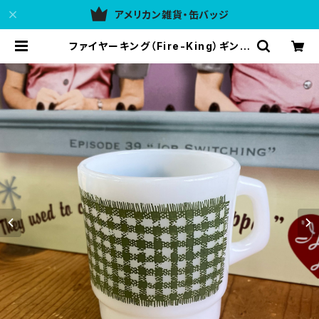
アメリカン雑貨・缶バッジ
ファイヤーキング（Fire-King）ギンガ
ムチェック 緑色 スタッキングマグ（G
G-003） | アメリカン雑貨 437ULG