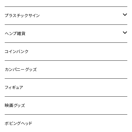
ドリンク
プラスチックサイン
食品
映画
ヘンプ雑貨
自動車
キャラクター
麻紐
コインバンク
嗜好品
カンパニーグッズ
スポーツ
フィギュア
有名人
映画グッズ
キャラクター
ボビングヘッド