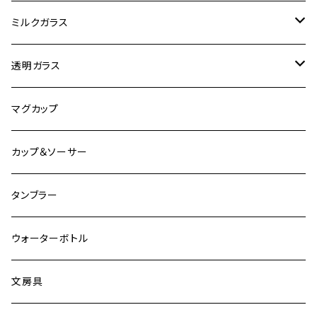
オートバイ
ミルクガラス
観光
ヘーゼルアトラス
透明ガラス
ビンテージ加工
ファイヤーキング
アンカーホッキング
マグカップ
その他
グラスベイク
グラスベイク
カップ＆ソーサー
タンブラー
ウォーターボトル
文房具