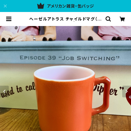
アメリカン雑貨・缶バッジ
ヘーゼルアトラス チャイルドマグ（赤
茶色）マグカップ 001 | アメリカン雑
貨 437ULG