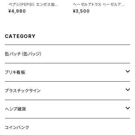
ペプシ（PEPSI） エンボス加工
ヘーゼルアトラス ヘーゼルアト
ブリキ看板 メタルサイン
ラス ミルクピッチャー（ブルー）
¥4,980
¥3,500
（HMP-002）
CATEGORY
缶バッチ（缶バッジ）
ブリキ看板
ドリンク
プラスチックサイン
食品
映画
ヘンプ雑貨
自動車
キャラクター
麻紐
コインバンク