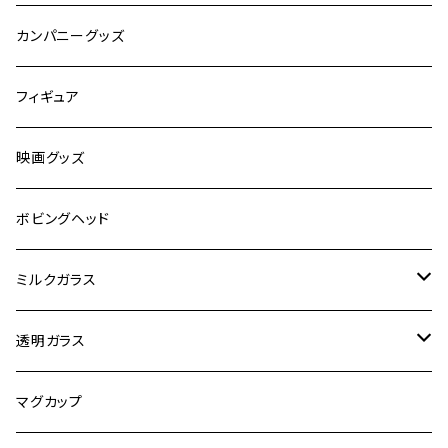
嗜好品
カンパニーグッズ
スポーツ
フィギュア
有名人
映画グッズ
キャラクター
ボビングヘッド
オートバイ
ミルクガラス
観光
ヘーゼルアトラス
透明ガラス
ビンテージ加工
ファイヤーキング
アンカーホッキング
マグカップ